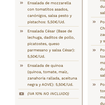
ma
Ensalada de mozzarella
du
con tomatitos asados,
sa
canónigos, salsa pesto y
pistachos: 5,50€/Ud.
Po
Ch
Ensalada César (Base de
za
lechuga, daditos de pollo,
y 
picatostes, queso
parmesano y salsa César):
Po
5,50€/Ud.
to
ma
Ensalada de quinoa
du
(quinoa, tomate, maíz,
sa
zanahoria rallada, aceituna
negra y AOVE): 5,50€/Ud.
Po
to
(IVA 10% NO INCLUIDO)
ma
du