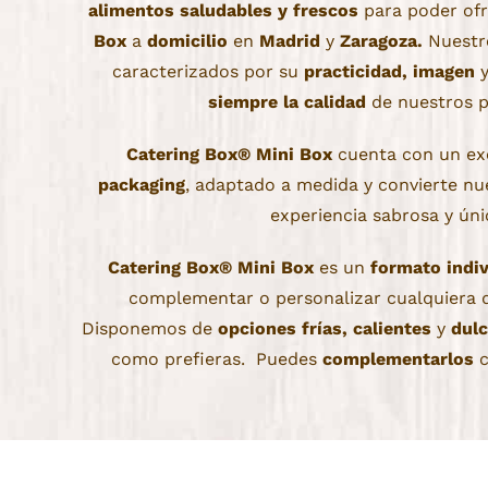
alimentos saludables y frescos
para poder ofr
Box
a
domicilio
en
Madrid
y
Zaragoza.
Nuestro
caracterizados por su
practicidad,
imagen
siempre la calidad
de nuestros p
Catering Box® Mini Box
cuenta con un exc
packaging
, adaptado a medida y convierte nue
experiencia sabrosa y úni
Catering Box® Mini Box
es un
formato indiv
complementar o personalizar cualquiera 
Disponemos de
opciones frías, calientes
y
dulc
como prefieras. Puedes
complementarlos
c