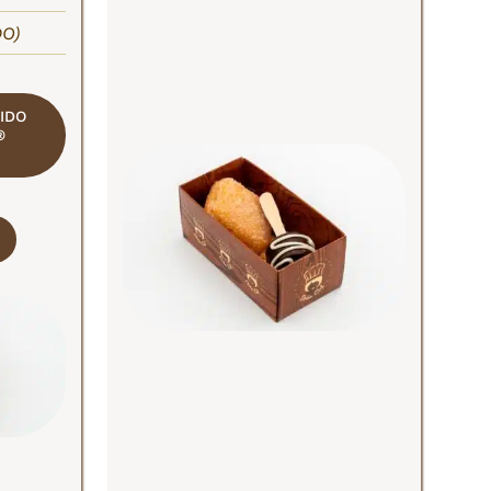
DO)
IDO
®