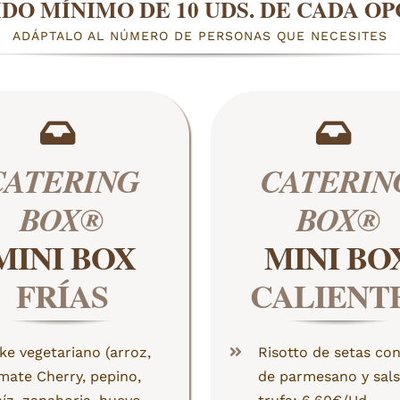
DO MÍNIMO DE 10 UDS. DE CADA O
ADÁPTALO AL NÚMERO DE PERSONAS QUE NECESITES
CATERING
CATERIN
BOX®
BOX®
MINI BOX
MINI BO
FRÍAS
CALIENT
ke vegetariano (arroz,
Risotto de setas con
mate Cherry, pepino,
de parmesano y sals