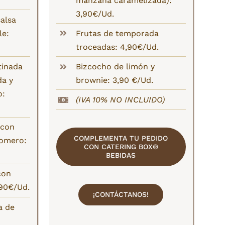
manzana caramelizada):
3,90€/Ud.
alsa
le:
Frutas de temporada
troceadas: 4,90€/Ud.
tinada
Bizcocho de limón y
da y
brownie: 3,90 €/Ud.
o:
(IVA 10% NO INCLUIDO)
 con
COMPLEMENTA TU PEDIDO
romero:
CON CATERING BOX®
BEBIDAS
con
,90€/Ud.
¡CONTÁCTANOS!
a de