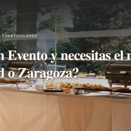
 Y PARTICULARES
 Evento y necesitas el 
d o Zaragoza?