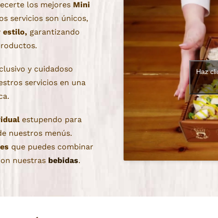
ecerte los mejores
Mini
s servicios son únicos,
y
estilo,
garantizando
roductos.
lusivo y cuidadoso
Haz cli
stros servicios
en una
ca.
idual
estupendo para
de nuestros menús.
es
que puedes combinar
on nuestras
bebidas
.