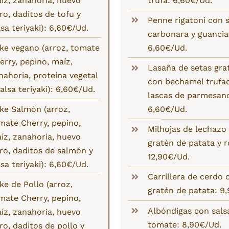
íz, zanahoria, huevo
trufa: 6,60€/Ud.
ro, daditos de tofu y
Penne rigatoni con s
lsa teriyaki): 6,60€/Ud.
carbonara y guancia
ke vegano (arroz, tomate
6,60€/Ud.
erry, pepino, maíz,
Lasaña de setas gra
nahoria, proteína vegetal
con bechamel trufa
salsa teriyaki): 6,60€/Ud.
lascas de parmesan
ke Salmón (arroz,
6,60€/Ud.
mate Cherry, pepino,
Milhojas de lechazo
íz, zanahoria, huevo
gratén de patata y 
ro, daditos de salmón y
12,90€/Ud.
lsa teriyaki): 6,60€/Ud.
Carrillera de cerdo 
ke de Pollo (arroz,
gratén de patata: 9
mate Cherry, pepino,
Albóndigas con sals
íz, zanahoria, huevo
tomate: 8,90€/Ud.
ro, daditos de pollo y