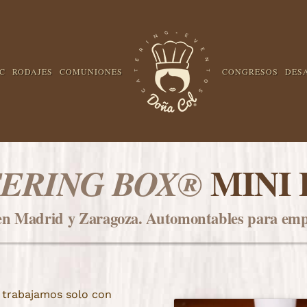
C
RODAJES
COMUNIONES
CONGRESOS
DES
MINI 
ERING BOX®
en Madrid y Zaragoza. Automontables para empr
,
trabajamos solo con