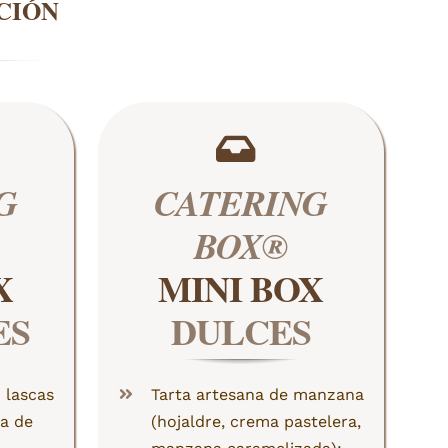
PCIÓN
G
CATERING
BOX®
X
MINI BOX
ES
DULCES
 lascas
Tarta artesana de manzana
a de
(hojaldre, crema pastelera,