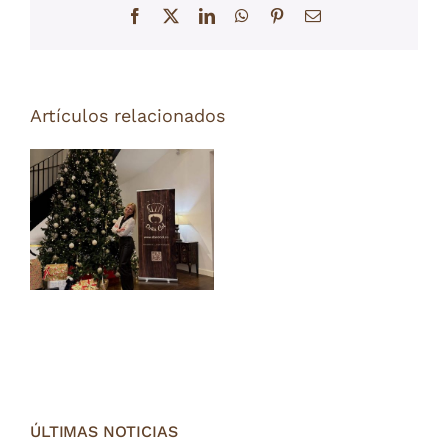
Facebook
X
LinkedIn
WhatsApp
Pinterest
Correo
electrónico
Cena de
Artículos relacionados
Nochevieja
a domicilio
en Madrid:
celebra sin
cocinar y
con sabor
gourmet
ÚLTIMAS NOTICIAS