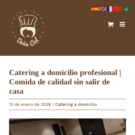
Saltar
al
contenido
Catering a domicilio profesional |
Comida de calidad sin salir de
casa
13 de enero de 2026
|
Catering a domicilio
Ver
imagen